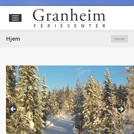
Sear
You are
Hjem
Home
here: